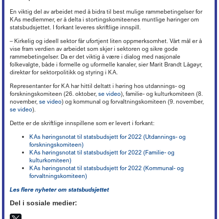
Lederkonferansen
Kronikker og debattinnlegg
Hovedtariffavtalen - organisasjonsmedlemmer
Tariff 2022
Kirkekontrollen 2025
Døgnåpen beredskapstelefon
Økonomi
+
Ferie
Arbeidsveiledning (ABV)
En viktig del av arbeidet med å bidra til best mulige rammebetingelser for
Boka «Ledelse og organisering i kristne virksomheter»
Nyheter om KA
Sentrale særavtaler
Tariff 2021
Ordna eiendom
Beredskap i egen virksomhet
KAs medlemmer, er å delta i stortingskomiteenes muntlige høringer om
Oppfølging av sykefravær
Organisasjon og forvaltning
+
Trossamfunnslov og kirkeordning
Nyhetsbrev fra KA Lederakademi
Lønnssystem på KA-sektoren
statsbudsjettet. I forkant leveres skriftlige innspill.
Tariff 2020
Endringer på kirkebygg
Brannsikring av kirker
Rett til redusert arbeidstid
Økonomiforskriften
Digitalisering
+
Lokal organisasjonsutvikling
Pensjonsordninger
Tariff 2019
Istandsetting av middelalderkirker i stein
– Kirkelig og ideell sektor får ufortjent liten oppmerksomhet. Vårt mål er å
Innbrudds- og tyverisikring
Avvikling av arbeidsforhold
God kommunal regnskapsskikk
Personvern
Strømming og kopiering
+
KAs digitaliseringsarbeid
vise fram verdien av arbeidet som skjer i sektoren og sikre gode
Samarbeid og medbestemmelse
Tariff 2018
Kirkeinventar
Verdibergingsplan (restverdiredning)
Advarsel
rammebetingelser. Da er det viktig å være i dialog med nasjonale
Årsoppgjør, årsregnskap, årsberetning
Forsikringsordninger for arbeidsgivere
Frivillig digitaliseringsavgift
Barnehage
+
Tillitsvalgtordninger på KA-sektoren
Kopiering (Kopinor)
Tariff 2017
Energi og Enøk
folkevalgte, både i formelle og uformelle kanaler, sier Marit Brandt Lågøyr,
Håndtering av naturfare
Nedbemanning og omorganisering
Intro til merverdiavgift
Ansvarsforsikring og ulykkesforsikring
Gravplass
direktør for sektorpolitikk og styring i KA.
Opplæring og utvikling (OU)
Musikkfremføring (Tono)
Høringsuttalelser
+
Tariff 2016
Barnehage i KA
Eiendomsforhold
Vurdering ved ledig stilling
Merverdiavgift i gravplassforvaltningen
Støtte til deltakelse på yrkesmesse
Kirkebygg
Lokale forhandlinger
Overføring av gudstjenester (strømming)
Representanter for KA har hittil deltatt i høring hos utdannings- og
Tariff 2015
PBL-medlemskap gjennom KA
Kurs og konferanser
Offentlige anskaffelser
Høringsuttalelser f.o.m. 2017
Arbeidstaker eller oppdragstaker?
Momskompensasjon
Støtteordninger for undervisningsansatte
forskningskomiteen (26. oktober,
se video
), familie- og kulturkomiteen (8.
Lønn, personal og regnskap
Tariffordliste
Digitale musikkrettigheter
Gamle tariffavtaler
Krav om eget rettssubjekt
Verktøy for tilstandsanalyse
Høringsuttalelser t.o.m. 2016
Nettbutikk
november,
se video
) og kommunal og forvaltningskomiteen (9. november,
Seksuell trakassering og overgrep
Ti tips - økonomi i kirkelig fellesråd
«Stadig bedre»
Brukerforum og brukergrupper
Filmvisning i Den norske kirke
se video
).
Barnehager og pensjon
Orgel
Varsling
Avtaler mellom kommunen og kirkelig fellesråd om tjenesteyting
Arkiv
Bruk av bilder
Inkluderende arbeidsliv i barnehager
Kirkebygg og identitet
Dette er de skriftlige innspillene som er levert i forkant:
Reglementer
Offentlige anskaffelser
Mediehåndtering ved begravelser
Karttjenester
KAs høringsnotat til statsbudsjett for 2022 (Utdannings- og
Planarbeid
forskningskomiteen)
Nettverk for kirkebyggforvaltere
Svindelforsøk
KAs høringsnotat til statsbudsjett for 2022 (Familie- og
Riksantikvarens tilskudd til konservering av kirkekunst
kulturkomiteen)
KAs høringsnotat til statsbudsjett for 2022 (Kommunal- og
forvaltningskomiteen)
Les flere nyheter om statsbudsjettet
Del i sosiale medier: