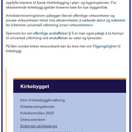
oppfylle kravene til fysisk tilrettelegging i plan- og bygningsloven. For
eksisterende kirkebygg gjelder kravene bare for nye byggetiltak.
Antidiskrimineringsloven pålegger likevel offentlige virksomheter og
private virksomheter rettet mot allmennheten å
«
arbeide aktivt og målrettet
for å fremme universell utforming innen virksomheten
»
.
Gjennom
lov om offentlige anskaffelser § 5
er man også pålagt å ta hensyn
til universell utforming ved anskaffelser av varer og tjenester.
På Den norske kirkes ressursbank kan du lese mer om
Tilgjengelighet til
kirkebygg
Kirkebygget
Intro til kirkebyggforvaltning
Kirkebevaringsfondet
Kirkekontrollen 2025
Ordna eiendom
Endringer på kirkebygg