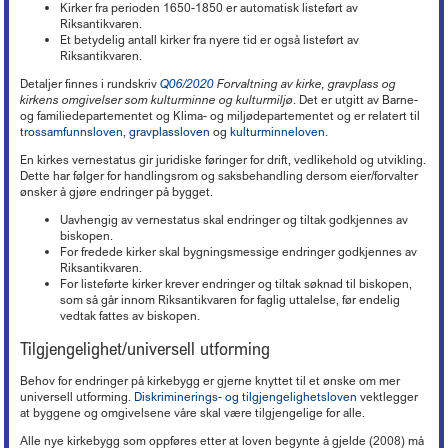
Lederkonferansen
Kronikker og debattinnlegg
Hovedtariffavtalen - organisasjonsmedlemmer
Tariff 2022
Kirker fra perioden 1650-1850 er automatisk listeført av
Kirkekontrollen 2025
Døgnåpen beredskapstelefon
Økonomi
+
Ferie
Arbeidsveiledning (ABV)
Riksantikvaren.
Boka «Ledelse og organisering i kristne virksomheter»
Nyheter om KA
Sentrale særavtaler
Tariff 2021
Ordna eiendom
Beredskap i egen virksomhet
Et betydelig antall kirker fra nyere tid er også listeført av
Oppfølging av sykefravær
Organisasjon og forvaltning
+
Trossamfunnslov og kirkeordning
Nyhetsbrev fra KA Lederakademi
Lønnssystem på KA-sektoren
Tariff 2020
Riksantikvaren.
Endringer på kirkebygg
Brannsikring av kirker
Rett til redusert arbeidstid
Økonomiforskriften
Digitalisering
+
Lokal organisasjonsutvikling
Pensjonsordninger
Tariff 2019
Istandsetting av middelalderkirker i stein
Detaljer finnes i rundskriv
Q06/2020
Forvaltning av kirke, gravplass og
Innbrudds- og tyverisikring
Avvikling av arbeidsforhold
God kommunal regnskapsskikk
Personvern
Strømming og kopiering
+
KAs digitaliseringsarbeid
kirkens omgivelser som kulturminne og kulturmiljø
. Det er utgitt av Barne-
Samarbeid og medbestemmelse
Tariff 2018
Kirkeinventar
Verdibergingsplan (restverdiredning)
Advarsel
Årsoppgjør, årsregnskap, årsberetning
og familiedepartementet og Klima- og miljødepartementet og er relatert til
Forsikringsordninger for arbeidsgivere
Frivillig digitaliseringsavgift
Barnehage
+
Tillitsvalgtordninger på KA-sektoren
Kopiering (Kopinor)
Tariff 2017
Energi og Enøk
trossamfunnsloven
,
gravplassloven
og
kulturminneloven
.
Håndtering av naturfare
Nedbemanning og omorganisering
Intro til merverdiavgift
Ansvarsforsikring og ulykkesforsikring
Gravplass
Opplæring og utvikling (OU)
Musikkfremføring (Tono)
Høringsuttalelser
+
Tariff 2016
Barnehage i KA
Eiendomsforhold
En kirkes vernestatus gir juridiske føringer for drift, vedlikehold og utvikling.
Vurdering ved ledig stilling
Merverdiavgift i gravplassforvaltningen
Støtte til deltakelse på yrkesmesse
Kirkebygg
Lokale forhandlinger
Overføring av gudstjenester (strømming)
Tariff 2015
PBL-medlemskap gjennom KA
Dette har følger for handlingsrom og saksbehandling dersom eier/forvalter
Kurs og konferanser
Offentlige anskaffelser
Høringsuttalelser f.o.m. 2017
Arbeidstaker eller oppdragstaker?
Momskompensasjon
Støtteordninger for undervisningsansatte
ønsker å gjøre endringer på bygget.
Lønn, personal og regnskap
Tariffordliste
Digitale musikkrettigheter
Gamle tariffavtaler
Krav om eget rettssubjekt
Verktøy for tilstandsanalyse
Høringsuttalelser t.o.m. 2016
Nettbutikk
Seksuell trakassering og overgrep
Ti tips - økonomi i kirkelig fellesråd
«Stadig bedre»
Brukerforum og brukergrupper
Uavhengig av vernestatus skal endringer og tiltak godkjennes av
Filmvisning i Den norske kirke
Barnehager og pensjon
Orgel
Varsling
Avtaler mellom kommunen og kirkelig fellesråd om tjenesteyting
biskopen.
Arkiv
Bruk av bilder
Inkluderende arbeidsliv i barnehager
Kirkebygg og identitet
For fredede kirker skal bygningsmessige endringer godkjennes av
Reglementer
Offentlige anskaffelser
Mediehåndtering ved begravelser
Riksantikvaren.
Karttjenester
Planarbeid
For listeførte kirker krever endringer og tiltak søknad til biskopen,
Nettverk for kirkebyggforvaltere
som så går innom Riksantikvaren for faglig uttalelse, før endelig
Svindelforsøk
vedtak fattes av biskopen.
Riksantikvarens tilskudd til konservering av kirkekunst
Tilgjengelighet/universell utforming
Behov for endringer på kirkebygg er gjerne knyttet til et ønske om mer
universell utforming.
Diskriminerings- og tilgjengelighetsloven
vektlegger
at byggene og omgivelsene våre skal være tilgjengelige for alle.
Alle nye kirkebygg som oppføres etter at loven begynte å gjelde (2008) må