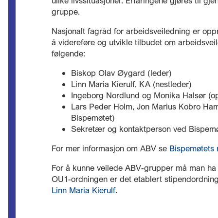
ulike livssituasjoner.
Erfaringene gjøres til gje
gruppe.
Nasjonalt fagråd for arbeidsveiledning er opp
å videreføre og utvikle tilbudet om arbeidsvei
følgende:
Biskop Olav Øygard (leder)
Linn Maria Kierulf, KA (nestleder)
Ingeborg Nordlund og Monika Halsør (o
Lars Peder Holm, Jon Marius Kobro Ham
Bispemøtet)
Sekretær og kontaktperson ved Bispemø
For mer informasjon om ABV se
Bispemøtets 
For å kunne veilede ABV-grupper må man ha
OU1-ordningen er det etablert stipendordnin
Linn Maria Kierulf
.