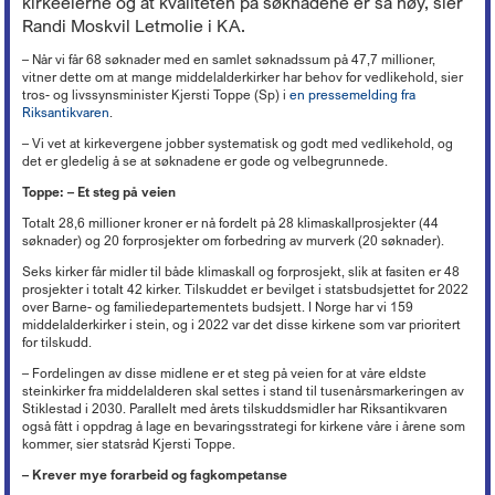
kirkeeierne og at kvaliteten på søknadene er så høy, sier
Lederkonferansen
Kronikker og debattinnlegg
Hovedtariffavtalen - organisasjonsmedlemmer
Tariff 2022
Kirkekontrollen 2025
Døgnåpen beredskapstelefon
Økonomi
+
Ferie
Arbeidsveiledning (ABV)
Randi Moskvil Letmolie i KA.
Boka «Ledelse og organisering i kristne virksomheter»
Nyheter om KA
Sentrale særavtaler
Tariff 2021
Ordna eiendom
Beredskap i egen virksomhet
Oppfølging av sykefravær
Organisasjon og forvaltning
+
Trossamfunnslov og kirkeordning
Nyhetsbrev fra KA Lederakademi
Lønnssystem på KA-sektoren
– Når vi får 68 søknader med en samlet søknadssum på 47,7 millioner,
Tariff 2020
Endringer på kirkebygg
Brannsikring av kirker
Rett til redusert arbeidstid
Økonomiforskriften
vitner dette om at mange middelalderkirker har behov for vedlikehold, sier
Digitalisering
+
Lokal organisasjonsutvikling
Pensjonsordninger
Tariff 2019
Istandsetting av middelalderkirker i stein
tros- og livssynsminister Kjersti Toppe (Sp) i
en pressemelding fra
Innbrudds- og tyverisikring
Avvikling av arbeidsforhold
God kommunal regnskapsskikk
Personvern
Strømming og kopiering
+
KAs digitaliseringsarbeid
Samarbeid og medbestemmelse
Riksantikvaren
.
Tariff 2018
Kirkeinventar
Verdibergingsplan (restverdiredning)
Advarsel
Årsoppgjør, årsregnskap, årsberetning
Forsikringsordninger for arbeidsgivere
Frivillig digitaliseringsavgift
Barnehage
+
Tillitsvalgtordninger på KA-sektoren
Kopiering (Kopinor)
Tariff 2017
– Vi vet at kirkevergene jobber systematisk og godt med vedlikehold, og
Energi og Enøk
Håndtering av naturfare
Nedbemanning og omorganisering
Intro til merverdiavgift
Ansvarsforsikring og ulykkesforsikring
det er gledelig å se at søknadene er gode og velbegrunnede.
Gravplass
Opplæring og utvikling (OU)
Musikkfremføring (Tono)
Høringsuttalelser
+
Tariff 2016
Barnehage i KA
Eiendomsforhold
Vurdering ved ledig stilling
Merverdiavgift i gravplassforvaltningen
Støtte til deltakelse på yrkesmesse
Kirkebygg
Lokale forhandlinger
Overføring av gudstjenester (strømming)
Toppe: – Et steg på veien
Tariff 2015
PBL-medlemskap gjennom KA
Kurs og konferanser
Offentlige anskaffelser
Høringsuttalelser f.o.m. 2017
Arbeidstaker eller oppdragstaker?
Momskompensasjon
Støtteordninger for undervisningsansatte
Lønn, personal og regnskap
Tariffordliste
Digitale musikkrettigheter
Gamle tariffavtaler
Krav om eget rettssubjekt
Totalt 28,6 millioner kroner er nå fordelt på 28 klimaskallprosjekter (44
Verktøy for tilstandsanalyse
Høringsuttalelser t.o.m. 2016
Nettbutikk
Seksuell trakassering og overgrep
Ti tips - økonomi i kirkelig fellesråd
«Stadig bedre»
søknader) og 20 forprosjekter om forbedring av murverk (20 søknader).
Brukerforum og brukergrupper
Filmvisning i Den norske kirke
Barnehager og pensjon
Orgel
Varsling
Avtaler mellom kommunen og kirkelig fellesråd om tjenesteyting
Arkiv
Bruk av bilder
Seks kirker får midler til både klimaskall og forprosjekt, slik at fasiten er 48
Inkluderende arbeidsliv i barnehager
Kirkebygg og identitet
Reglementer
Offentlige anskaffelser
prosjekter i totalt 42 kirker. Tilskuddet er bevilget i statsbudsjettet for 2022
Mediehåndtering ved begravelser
Karttjenester
over Barne- og familiedepartementets budsjett. I Norge har vi 159
Planarbeid
middelalderkirker i stein, og i 2022 var det disse kirkene som var prioritert
Nettverk for kirkebyggforvaltere
Svindelforsøk
for tilskudd.
Riksantikvarens tilskudd til konservering av kirkekunst
– Fordelingen av disse midlene er et steg på veien for at våre eldste
steinkirker fra middelalderen skal settes i stand til tusenårsmarkeringen av
Stiklestad i 2030. Parallelt med årets tilskuddsmidler har Riksantikvaren
også fått i oppdrag å lage en bevaringsstrategi for kirkene våre i årene som
kommer, sier statsråd Kjersti Toppe.
– Krever mye forarbeid og fagkompetanse