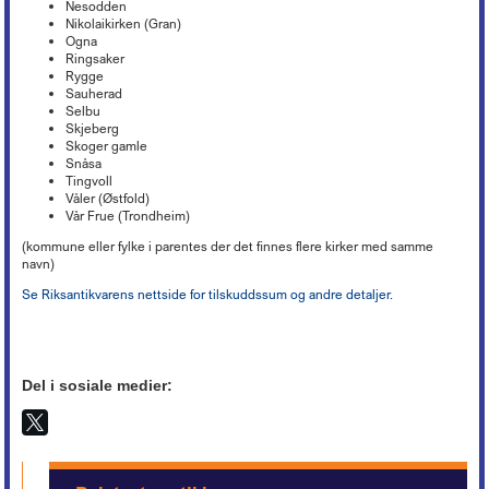
Nesodden
Nikolaikirken (Gran)
Ogna
Ringsaker
Rygge
Sauherad
Selbu
Skjeberg
Skoger gamle
Snåsa
Tingvoll
Våler (Østfold)
Vår Frue (Trondheim)
(kommune eller fylke i parentes der det finnes flere kirker med samme
navn)
Se Riksantikvarens nettside for tilskuddssum og andre detaljer.
Del i sosiale medier: