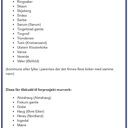
Ringsaker
Skaun
Skjeberg
Snåsa
Sørbø
Sørum (Sørum)
Tingelstad gamle
Tingvoll
Trondenes
Tveit (Kristiansand)
Utstein Klosterkirke
Vanse
Vereide
Våler (Østfold)
(kommune eller fylke i parentes der det finnes flere kirker med samme
navn)
Disse får tilskudd til forprosjekt murverk:
Alstahaug (Alstahaug)
Fiskum gamle
Giske
Haug (Øvre Eiker)
Herøy (Nordland)
Ingedal
Mære