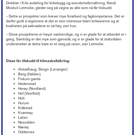
Direktør i KAs avdeling for kirkebygg og eiendomsforvaltning, Randi
Moskvil Letmolie, gleder seg på vegne av alle som nå får tilskudd.
– Dette er prosjekter som krever mye forarbeid og fagkompetanse. Det er
derfor godt å registrere at det er stor interesse blant kirkeeierne og at
kvaliteten på søknadene er så høy, sier hun.
– Disse prosjektene er høyst nødvendige, og vi er glade for at arbeidet er i
gang. Samtidig er det mye som gjenstår, og vi er glade for at statsråden
understreker at dette bare er et steg på veien, sier Letmolie.
Disse får tilskudd til klimaskallsikring:
Alstadhaug, Skogn (Levanger)
Berg (Halden)
Fiskum gamle
Hedenstad
Herøy (Nordland)
Hof (Vestfold)
Holt
Hurum
Kråkstad
Kvamsøy
Løten
Nesodden
Nærøy
Oddernes