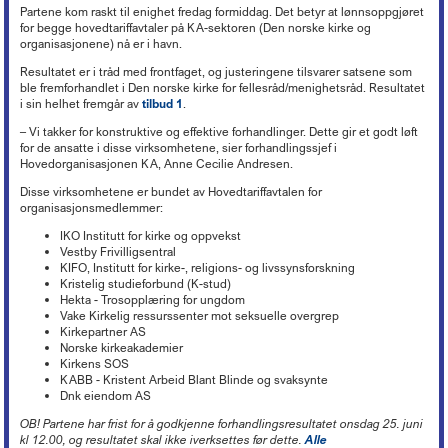
Lederkonferansen
Kronikker og debattinnlegg
Hovedtariffavtalen - organisasjonsmedlemmer
Tariff 2022
Kirkekontrollen 2025
Partene kom raskt til enighet fredag formiddag. Det betyr at lønnsoppgjøret
Døgnåpen beredskapstelefon
Økonomi
+
Ferie
Arbeidsveiledning (ABV)
Boka «Ledelse og organisering i kristne virksomheter»
for begge hovedtariffavtaler på KA-sektoren (Den norske kirke og
Nyheter om KA
Sentrale særavtaler
Tariff 2021
Ordna eiendom
Beredskap i egen virksomhet
Oppfølging av sykefravær
Organisasjon og forvaltning
+
organisasjonene) nå er i havn.
Trossamfunnslov og kirkeordning
Nyhetsbrev fra KA Lederakademi
Lønnssystem på KA-sektoren
Tariff 2020
Endringer på kirkebygg
Brannsikring av kirker
Rett til redusert arbeidstid
Økonomiforskriften
Digitalisering
+
Lokal organisasjonsutvikling
Resultatet er i tråd med frontfaget, og justeringene tilsvarer satsene som
Pensjonsordninger
Tariff 2019
Istandsetting av middelalderkirker i stein
Innbrudds- og tyverisikring
ble fremforhandlet i Den norske kirke for fellesråd/menighetsråd. Resultatet
Avvikling av arbeidsforhold
God kommunal regnskapsskikk
Personvern
Strømming og kopiering
+
KAs digitaliseringsarbeid
Samarbeid og medbestemmelse
i sin helhet fremgår av
tilbud 1
.
Tariff 2018
Kirkeinventar
Verdibergingsplan (restverdiredning)
Advarsel
Årsoppgjør, årsregnskap, årsberetning
Forsikringsordninger for arbeidsgivere
Frivillig digitaliseringsavgift
Barnehage
+
Tillitsvalgtordninger på KA-sektoren
Kopiering (Kopinor)
Tariff 2017
Energi og Enøk
– Vi takker for konstruktive og effektive forhandlinger. Dette gir et godt løft
Håndtering av naturfare
Nedbemanning og omorganisering
Intro til merverdiavgift
Ansvarsforsikring og ulykkesforsikring
Gravplass
for de ansatte i disse virksomhetene, sier forhandlingssjef i
Opplæring og utvikling (OU)
Musikkfremføring (Tono)
Høringsuttalelser
+
Tariff 2016
Barnehage i KA
Eiendomsforhold
Vurdering ved ledig stilling
Hovedorganisasjonen KA, Anne Cecilie Andresen.
Merverdiavgift i gravplassforvaltningen
Støtte til deltakelse på yrkesmesse
Kirkebygg
Lokale forhandlinger
Overføring av gudstjenester (strømming)
Tariff 2015
PBL-medlemskap gjennom KA
Kurs og konferanser
Offentlige anskaffelser
Høringsuttalelser f.o.m. 2017
Arbeidstaker eller oppdragstaker?
Momskompensasjon
Støtteordninger for undervisningsansatte
Disse virksomhetene er bundet av Hovedtariffavtalen for
Lønn, personal og regnskap
Tariffordliste
Digitale musikkrettigheter
Gamle tariffavtaler
Krav om eget rettssubjekt
Verktøy for tilstandsanalyse
Høringsuttalelser t.o.m. 2016
Nettbutikk
organisasjonsmedlemmer:
Seksuell trakassering og overgrep
Ti tips - økonomi i kirkelig fellesråd
«Stadig bedre»
Brukerforum og brukergrupper
Filmvisning i Den norske kirke
Barnehager og pensjon
Orgel
Varsling
IKO Institutt for kirke og oppvekst
Avtaler mellom kommunen og kirkelig fellesråd om tjenesteyting
Arkiv
Bruk av bilder
Inkluderende arbeidsliv i barnehager
Kirkebygg og identitet
Vestby Frivilligsentral
Reglementer
Offentlige anskaffelser
Mediehåndtering ved begravelser
KIFO, Institutt for kirke-, religions- og livssynsforskning
Karttjenester
Kristelig studieforbund (K-stud)
Planarbeid
Nettverk for kirkebyggforvaltere
Hekta - Trosopplæring for ungdom
Svindelforsøk
Vake Kirkelig ressurssenter mot seksuelle overgrep
Riksantikvarens tilskudd til konservering av kirkekunst
Kirkepartner AS
Norske kirkeakademier
Kirkens SOS
KABB - Kristent Arbeid Blant Blinde og svaksynte
Dnk eiendom AS
OB! Partene har frist for å godkjenne forhandlingsresultatet onsdag 25. juni
kl 12.00, og resultatet skal ikke iverksettes før dette.
Alle