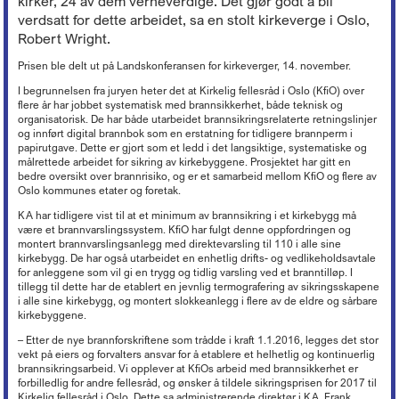
kirker, 24 av dem verneverdige. Det gjør godt å bli
Lederkonferansen
Kronikker og debattinnlegg
Hovedtariffavtalen - organisasjonsmedlemmer
Tariff 2022
Kirkekontrollen 2025
Døgnåpen beredskapstelefon
Økonomi
+
Ferie
verdsatt for dette arbeidet, sa en stolt kirkeverge i Oslo,
Arbeidsveiledning (ABV)
Boka «Ledelse og organisering i kristne virksomheter»
Nyheter om KA
Sentrale særavtaler
Tariff 2021
Ordna eiendom
Beredskap i egen virksomhet
Robert Wright.
Oppfølging av sykefravær
Organisasjon og forvaltning
+
Trossamfunnslov og kirkeordning
Nyhetsbrev fra KA Lederakademi
Lønnssystem på KA-sektoren
Tariff 2020
Endringer på kirkebygg
Brannsikring av kirker
Rett til redusert arbeidstid
Økonomiforskriften
Digitalisering
+
Lokal organisasjonsutvikling
Prisen ble delt ut på Landskonferansen for kirkeverger, 14. november.
Pensjonsordninger
Tariff 2019
Istandsetting av middelalderkirker i stein
Innbrudds- og tyverisikring
Avvikling av arbeidsforhold
God kommunal regnskapsskikk
Personvern
Strømming og kopiering
+
KAs digitaliseringsarbeid
Samarbeid og medbestemmelse
I begrunnelsen fra juryen heter det at Kirkelig fellesråd i Oslo (KfiO) over
Tariff 2018
Kirkeinventar
Verdibergingsplan (restverdiredning)
Advarsel
Årsoppgjør, årsregnskap, årsberetning
flere år har jobbet systematisk med brannsikkerhet, både teknisk og
Forsikringsordninger for arbeidsgivere
Frivillig digitaliseringsavgift
Barnehage
+
Tillitsvalgtordninger på KA-sektoren
Kopiering (Kopinor)
Tariff 2017
Energi og Enøk
organisatorisk. De har både utarbeidet brannsikringsrelaterte retningslinjer
Håndtering av naturfare
Nedbemanning og omorganisering
Intro til merverdiavgift
Ansvarsforsikring og ulykkesforsikring
Gravplass
Opplæring og utvikling (OU)
Musikkfremføring (Tono)
og innført digital brannbok som en erstatning for tidligere brannperm i
Høringsuttalelser
+
Tariff 2016
Barnehage i KA
Eiendomsforhold
Vurdering ved ledig stilling
Merverdiavgift i gravplassforvaltningen
papirutgave. Dette er gjort som et ledd i det langsiktige, systematiske og
Støtte til deltakelse på yrkesmesse
Kirkebygg
Lokale forhandlinger
Overføring av gudstjenester (strømming)
Tariff 2015
PBL-medlemskap gjennom KA
Kurs og konferanser
Offentlige anskaffelser
Høringsuttalelser f.o.m. 2017
målrettede arbeidet for sikring av kirkebyggene. Prosjektet har gitt en
Arbeidstaker eller oppdragstaker?
Momskompensasjon
Støtteordninger for undervisningsansatte
Lønn, personal og regnskap
Tariffordliste
Digitale musikkrettigheter
bedre oversikt over brannrisiko, og er et samarbeid mellom KfiO og flere av
Gamle tariffavtaler
Krav om eget rettssubjekt
Verktøy for tilstandsanalyse
Høringsuttalelser t.o.m. 2016
Nettbutikk
Seksuell trakassering og overgrep
Ti tips - økonomi i kirkelig fellesråd
Oslo kommunes etater og foretak.
«Stadig bedre»
Brukerforum og brukergrupper
Filmvisning i Den norske kirke
Barnehager og pensjon
Orgel
Varsling
Avtaler mellom kommunen og kirkelig fellesråd om tjenesteyting
Arkiv
KA har tidligere vist til at et minimum av brannsikring i et kirkebygg må
Bruk av bilder
Inkluderende arbeidsliv i barnehager
Kirkebygg og identitet
Reglementer
være et brannvarslingssystem. KfiO har fulgt denne oppfordringen og
Offentlige anskaffelser
Mediehåndtering ved begravelser
montert brannvarslingsanlegg med direktevarsling til 110 i alle sine
Karttjenester
Planarbeid
kirkebygg. De har også utarbeidet en enhetlig drifts- og vedlikeholdsavtale
Nettverk for kirkebyggforvaltere
for anleggene som vil gi en trygg og tidlig varsling ved et branntilløp. I
Svindelforsøk
tillegg til dette har de etablert en jevnlig termografering av sikringsskapene
Riksantikvarens tilskudd til konservering av kirkekunst
i alle sine kirkebygg, og montert slokkeanlegg i flere av de eldre og sårbare
kirkebyggene.
– Etter de nye brannforskriftene som trådde i kraft 1.1.2016, legges det stor
vekt på eiers og forvalters ansvar for å etablere et helhetlig og kontinuerlig
brannsikringsarbeid. Vi opplever at KfiOs arbeid med brannsikkerhet er
forbilledlig for andre fellesråd, og ønsker å tildele sikringsprisen for 2017 til
Kirkelig fellesråd i Oslo. Dette sa administrerende direktør i KA, Frank