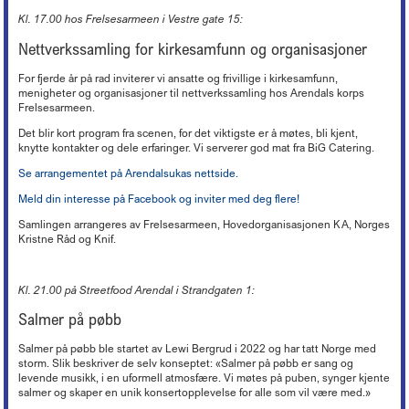
Kl. 17.00 hos Frelsesarmeen i Vestre gate 15:
Nettverkssamling for kirkesamfunn og organisasjoner
For fjerde år på rad inviterer vi ansatte og frivillige i kirkesamfunn,
menigheter og organisasjoner til nettverkssamling hos Arendals korps
Frelsesarmeen.
Det blir kort program fra scenen, for det viktigste er å møtes, bli kjent,
knytte kontakter og dele erfaringer. Vi serverer god mat fra BiG Catering.
Se arrangementet på Arendalsukas nettside.
Meld din interesse på Facebook og inviter med deg flere!
Samlingen arrangeres av Frelsesarmeen, Hovedorganisasjonen KA, Norges
Kristne Råd og Knif.
Kl. 21.00 på Streetfood Arendal i Strandgaten 1:
Salmer på pøbb
Salmer på pøbb ble startet av Lewi Bergrud i 2022 og har tatt Norge med
storm. Slik beskriver de selv konseptet: «Salmer på pøbb er sang og
levende musikk, i en uformell atmosfære. Vi møtes på puben, synger kjente
salmer og skaper en unik konsertopplevelse for alle som vil være med.»