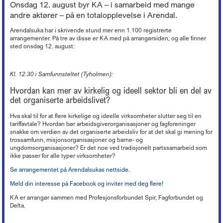
Lederkonferansen
Kronikker og debattinnlegg
Hovedtariffavtalen - organisasjonsmedlemmer
Onsdag 12. august byr KA – i samarbeid med mange
Tariff 2022
Kirkekontrollen 2025
Døgnåpen beredskapstelefon
Økonomi
+
Ferie
Arbeidsveiledning (ABV)
Boka «Ledelse og organisering i kristne virksomheter»
andre aktører – på en totalopplevelse i Arendal.
Nyheter om KA
Sentrale særavtaler
Tariff 2021
Ordna eiendom
Beredskap i egen virksomhet
Oppfølging av sykefravær
Organisasjon og forvaltning
+
Trossamfunnslov og kirkeordning
Nyhetsbrev fra KA Lederakademi
Lønnssystem på KA-sektoren
Tariff 2020
Endringer på kirkebygg
Arendalsuka har i skrivende stund mer enn 1.100 registrerte
Brannsikring av kirker
Rett til redusert arbeidstid
Økonomiforskriften
Digitalisering
+
Lokal organisasjonsutvikling
arrangementer. På tre av disse er KA med på arrangørsiden, og alle finner
Pensjonsordninger
Tariff 2019
Istandsetting av middelalderkirker i stein
Innbrudds- og tyverisikring
Avvikling av arbeidsforhold
God kommunal regnskapsskikk
sted onsdag 12. august:
Personvern
Strømming og kopiering
+
KAs digitaliseringsarbeid
Samarbeid og medbestemmelse
Tariff 2018
Kirkeinventar
Verdibergingsplan (restverdiredning)
Advarsel
Årsoppgjør, årsregnskap, årsberetning
Forsikringsordninger for arbeidsgivere
Frivillig digitaliseringsavgift
Barnehage
+
Tillitsvalgtordninger på KA-sektoren
Kopiering (Kopinor)
Tariff 2017
Energi og Enøk
Håndtering av naturfare
Nedbemanning og omorganisering
Intro til merverdiavgift
Ansvarsforsikring og ulykkesforsikring
Gravplass
Kl. 12.30 i Samfunnsteltet (Tyholmen):
Opplæring og utvikling (OU)
Musikkfremføring (Tono)
Høringsuttalelser
+
Tariff 2016
Barnehage i KA
Eiendomsforhold
Vurdering ved ledig stilling
Merverdiavgift i gravplassforvaltningen
Støtte til deltakelse på yrkesmesse
Kirkebygg
Lokale forhandlinger
Overføring av gudstjenester (strømming)
Tariff 2015
PBL-medlemskap gjennom KA
Hvordan kan mer av kirkelig og ideell sektor bli en del av
Kurs og konferanser
Offentlige anskaffelser
Høringsuttalelser f.o.m. 2017
Arbeidstaker eller oppdragstaker?
Momskompensasjon
Støtteordninger for undervisningsansatte
Lønn, personal og regnskap
det organiserte arbeidslivet?
Tariffordliste
Digitale musikkrettigheter
Gamle tariffavtaler
Krav om eget rettssubjekt
Verktøy for tilstandsanalyse
Høringsuttalelser t.o.m. 2016
Nettbutikk
Seksuell trakassering og overgrep
Ti tips - økonomi i kirkelig fellesråd
«Stadig bedre»
Brukerforum og brukergrupper
Filmvisning i Den norske kirke
Barnehager og pensjon
Orgel
Hva skal til for at flere kirkelige og ideelle virksomheter slutter seg til en
Varsling
Avtaler mellom kommunen og kirkelig fellesråd om tjenesteyting
Arkiv
Bruk av bilder
Inkluderende arbeidsliv i barnehager
tariffavtale? Hvordan bør arbeidsgiverorganisasjoner og fagforeninger
Kirkebygg og identitet
Reglementer
Offentlige anskaffelser
Mediehåndtering ved begravelser
snakke om verdien av det organiserte arbeidsliv for at det skal gi mening for
Karttjenester
trossamfunn, misjonsorganisasjoner og barne- og
Planarbeid
ungdomsorganisasjoner? Er det noe ved tradisjonelt partssamarbeid som
Nettverk for kirkebyggforvaltere
Svindelforsøk
ikke passer for alle typer virksomheter?
Riksantikvarens tilskudd til konservering av kirkekunst
Se arrangementet på Arendalsukas nettside.
Meld din interesse på Facebook og inviter med deg flere!
KA er arrangør sammen med Profesjonsforbundet Spir, Fagforbundet og
Delta.