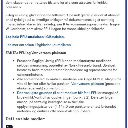
den, skaper det en rettsløs tilstand for alle som utsettes for kritikk i
pressen.»
– Jeg er veldig glad for denne fellelsen. Spesielt gledelig er det at utvalget
er så tydelige på at alvorlige anklager må dokumenteres og at samtidig
imøtegåelse ikke er tilstrekkelig, sier KAs kommunikasjonsdirektør Trygve
W. Jordheim, som skrev PFU-klagen for Åsnes kirkelige fellesråd.
Les hele PFU-uttalelsen i Glåmdalen.
Les mer om saken i fagbladet Journalisten.
FAKTA: PFU og Vær varsom-plakaten
Pressens Faglige Utvalg (PFU) er de redaktørstyrte medienes
selvdømmeordning, opprettet av Norsk Presseforbund. Utvalget
består av både representanter for mediene og representanter for
«allmennheten».
Alle som er berørt av omtale i mediene kan klage til PFU. Klagen må
vise til hvilket eller hvilke punkter i
Vær varsom-plakaten
(pressens
etiske regelverk) som er brutt.
Den vanligste grunnen til at et medium blir felt i PFU
er mangel på
kildekritikk/kontroll av opplysninger (punkt 3.2). Deretter følger
mangel på samtidig imøtegåelse av faktiske
opplysninger/påstander (4.14). Disse punktene er tett forbundet
metodisk og omtales ofte som «tvillingpunkter».
Del i sosiale medier: