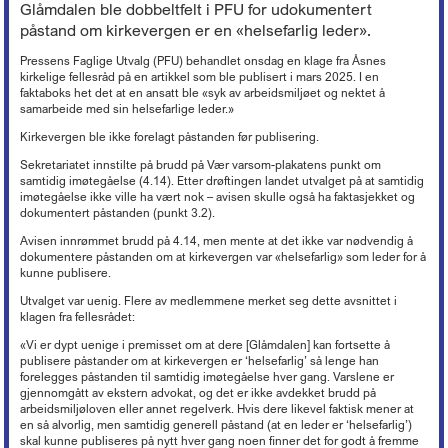
Lederkonferansen
Kronikker og debattinnlegg
Hovedtariffavtalen - organisasjonsmedlemmer
Glåmdalen ble dobbeltfelt i PFU for udokumentert
Tariff 2022
Kirkekontrollen 2025
Døgnåpen beredskapstelefon
Økonomi
+
Ferie
Arbeidsveiledning (ABV)
Boka «Ledelse og organisering i kristne virksomheter»
påstand om kirkevergen er en «helsefarlig leder».
Nyheter om KA
Sentrale særavtaler
Tariff 2021
Ordna eiendom
Beredskap i egen virksomhet
Oppfølging av sykefravær
Organisasjon og forvaltning
+
Trossamfunnslov og kirkeordning
Nyhetsbrev fra KA Lederakademi
Lønnssystem på KA-sektoren
Tariff 2020
Endringer på kirkebygg
Pressens Faglige Utvalg (PFU) behandlet onsdag en klage fra Åsnes
Brannsikring av kirker
Rett til redusert arbeidstid
Økonomiforskriften
Digitalisering
+
Lokal organisasjonsutvikling
kirkelige fellesråd på en artikkel som ble publisert i mars 2025. I en
Pensjonsordninger
Tariff 2019
Istandsetting av middelalderkirker i stein
Innbrudds- og tyverisikring
Avvikling av arbeidsforhold
God kommunal regnskapsskikk
faktaboks het det at en ansatt ble «syk av arbeidsmiljøet og nektet å
Personvern
Strømming og kopiering
+
KAs digitaliseringsarbeid
Samarbeid og medbestemmelse
Tariff 2018
Kirkeinventar
samarbeide med sin helsefarlige leder.»
Verdibergingsplan (restverdiredning)
Advarsel
Årsoppgjør, årsregnskap, årsberetning
Forsikringsordninger for arbeidsgivere
Frivillig digitaliseringsavgift
Barnehage
+
Tillitsvalgtordninger på KA-sektoren
Kopiering (Kopinor)
Tariff 2017
Energi og Enøk
Håndtering av naturfare
Kirkevergen ble ikke forelagt påstanden før publisering.
Nedbemanning og omorganisering
Intro til merverdiavgift
Ansvarsforsikring og ulykkesforsikring
Gravplass
Opplæring og utvikling (OU)
Musikkfremføring (Tono)
Høringsuttalelser
+
Tariff 2016
Barnehage i KA
Eiendomsforhold
Vurdering ved ledig stilling
Merverdiavgift i gravplassforvaltningen
Sekretariatet innstilte på brudd på Vær varsom-plakatens punkt om
Støtte til deltakelse på yrkesmesse
Kirkebygg
Lokale forhandlinger
Overføring av gudstjenester (strømming)
Tariff 2015
PBL-medlemskap gjennom KA
Kurs og konferanser
Offentlige anskaffelser
Høringsuttalelser f.o.m. 2017
samtidig imøtegåelse (4.14). Etter drøftingen landet utvalget på at samtidig
Arbeidstaker eller oppdragstaker?
Momskompensasjon
Støtteordninger for undervisningsansatte
Lønn, personal og regnskap
imøtegåelse ikke ville ha vært nok – avisen skulle også ha faktasjekket og
Tariffordliste
Digitale musikkrettigheter
Gamle tariffavtaler
Krav om eget rettssubjekt
Verktøy for tilstandsanalyse
Høringsuttalelser t.o.m. 2016
Nettbutikk
Seksuell trakassering og overgrep
Ti tips - økonomi i kirkelig fellesråd
dokumentert påstanden (punkt 3.2).
«Stadig bedre»
Brukerforum og brukergrupper
Filmvisning i Den norske kirke
Barnehager og pensjon
Orgel
Varsling
Avtaler mellom kommunen og kirkelig fellesråd om tjenesteyting
Arkiv
Avisen innrømmet brudd på 4.14, men mente at det ikke var nødvendig å
Bruk av bilder
Inkluderende arbeidsliv i barnehager
Kirkebygg og identitet
dokumentere påstanden om at kirkevergen var «helsefarlig» som leder for å
Reglementer
Offentlige anskaffelser
Mediehåndtering ved begravelser
kunne publisere.
Karttjenester
Planarbeid
Nettverk for kirkebyggforvaltere
Utvalget var uenig. Flere av medlemmene merket seg dette avsnittet i
Svindelforsøk
klagen fra fellesrådet:
Riksantikvarens tilskudd til konservering av kirkekunst
«Vi er dypt uenige i premisset om at dere [Glåmdalen] kan fortsette å
publisere påstander om at kirkevergen er ‘helsefarlig’ så lenge han
forelegges påstanden til samtidig imøtegåelse hver gang. Varslene er
gjennomgått av ekstern advokat, og det er ikke avdekket brudd på
arbeidsmiljøloven eller annet regelverk. Hvis dere likevel faktisk mener at
en så alvorlig, men samtidig generell påstand (at en leder er ‘helsefarlig’)
skal kunne publiseres på nytt hver gang noen finner det for godt å fremme