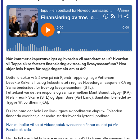
Lederkonferansen
Kronikker og debattinnlegg
Hovedtariffavtalen - organisasjonsmedlemmer
Tariff 2022
Kirkekontrollen 2025
Døgnåpen beredskapstelefon
Økonomi
+
Ferie
Arbeidsveiledning (ABV)
Boka «Ledelse og organisering i kristne virksomheter»
Nyheter om KA
Sentrale særavtaler
Tariff 2021
Ordna eiendom
Beredskap i egen virksomhet
Oppfølging av sykefravær
Organisasjon og forvaltning
+
Trossamfunnslov og kirkeordning
Nyhetsbrev fra KA Lederakademi
Lønnssystem på KA-sektoren
Tariff 2020
Endringer på kirkebygg
Brannsikring av kirker
Rett til redusert arbeidstid
Økonomiforskriften
Digitalisering
+
Lokal organisasjonsutvikling
Pensjonsordninger
Tariff 2019
Istandsetting av middelalderkirker i stein
Innbrudds- og tyverisikring
Avvikling av arbeidsforhold
God kommunal regnskapsskikk
Personvern
Strømming og kopiering
+
KAs digitaliseringsarbeid
Samarbeid og medbestemmelse
Tariff 2018
Kirkeinventar
Verdibergingsplan (restverdiredning)
Advarsel
Årsoppgjør, årsregnskap, årsberetning
Forsikringsordninger for arbeidsgivere
Frivillig digitaliseringsavgift
Barnehage
+
Tillitsvalgtordninger på KA-sektoren
Kopiering (Kopinor)
Tariff 2017
Energi og Enøk
Håndtering av naturfare
Nedbemanning og omorganisering
Intro til merverdiavgift
Ansvarsforsikring og ulykkesforsikring
Gravplass
Opplæring og utvikling (OU)
Musikkfremføring (Tono)
Høringsuttalelser
+
Tariff 2016
Barnehage i KA
Eiendomsforhold
Vurdering ved ledig stilling
Merverdiavgift i gravplassforvaltningen
Støtte til deltakelse på yrkesmesse
Kirkebygg
Lokale forhandlinger
Overføring av gudstjenester (strømming)
Tariff 2015
PBL-medlemskap gjennom KA
Kurs og konferanser
Offentlige anskaffelser
Høringsuttalelser f.o.m. 2017
Arbeidstaker eller oppdragstaker?
Momskompensasjon
Når kommer ekspertutvalget og hvordan vil mandatet se ut? Hvordan
Støtteordninger for undervisningsansatte
Lønn, personal og regnskap
Tariffordliste
Digitale musikkrettigheter
Gamle tariffavtaler
Krav om eget rettssubjekt
Verktøy for tilstandsanalyse
Høringsuttalelser t.o.m. 2016
Nettbutikk
vil Toppe sikre fortsatt finansiering av tros- og livssynssamfunn? Hva
Seksuell trakassering og overgrep
Ti tips - økonomi i kirkelig fellesråd
«Stadig bedre»
Brukerforum og brukergrupper
Filmvisning i Den norske kirke
skjer hvis Høyre får regjeringsmakt om et år?
Barnehager og pensjon
Orgel
Varsling
Avtaler mellom kommunen og kirkelig fellesråd om tjenesteyting
Arkiv
Bruk av bilder
Inkluderende arbeidsliv i barnehager
Dette forsøkte vi å få svar på når Kjersti Toppe og Tage Pettersen
Kirkebygg og identitet
Reglementer
Offentlige anskaffelser
Mediehåndtering ved begravelser
besøkte Kirkens hus og frokostmøtet i regi av Hovedorganisasjonen KA og
Karttjenester
Samarbeidsrådet for tros- og livssynssamfunn (STL).
Planarbeid
I etterkant var det en respons og samtale mellom Marit Brandt Lågøyr (KA),
Nettverk for kirkebyggforvaltere
Svindelforsøk
Niels Fredrik Skarre (STL) og Bjørn Bore (Vårt Land). Samtalen ble ledet av
Riksantikvarens tilskudd til konservering av kirkekunst
Trygve W. Jordheim (KA).
Du kan høre det hele i en live-utgave av podkasten «Input». Episoden
finner du over her, eller andre steder hvor du lytter til podkast.
Hvis du heller vil se et videoopptak av seansen finner du det på vår
Facebook-side
.
Har du fått med det tidligere episoder av Input? Du finner alle sammen her: