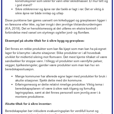
konstruksjoner som sikrer for vann eller skredmasser. Er mur tett og
i god stand?
Sikre stikkrenner og åpne rør der bekk er lagt i rør. Det er viktig å
sikre åpne rør både innløp og utløp
Disse punktene bør gjøres uansett om kirkebygget og gravplassen ligger i
en faresone eller ikke, og bør inngå i den jevnlige tilstandsvurderingen
(KA, 2018)
. Det er hensiktsmessig at det utføres en ekstra kontroll i
forbindelse med varsel om styrtregn og/eller jord- og flomfare.
Eksempel på akutte tiltak for å sikre bygg og gravplass:
Det finnes en rekke produkter som kan fås kjøpt som man kan ha på egnet
lager for å benytte i akutte sitasjoner. Slike produkter er i all hovedsak
utviklet for midlertid sikring mot flomvann. Det mest kjente tiltaket vil være
sandsekker for stoppe vann. I tillegg vil produkter som vannfylte pølser,
vegger, bjelkestengsler, gjerder være produkter som man kan ha i en
beredskapssituasjon.
Mange kommuner har allerede egne lager med produkter for bruk i
akutte sitasjoner. Sjekk dette med din kommune.
Erfaringsmessig er dette relativt rimelige produkter. Viktig tema i
beredskapsplanen vil være å sikre rask tilgang og fornuftig
lagringsplass, samt at det finnes personell som jevnlig øver i å
montere produktene.
Akutte tiltak for å sikre inventar:
Beredskapsplan bør inkludere evakueringsplan for verdifull kunst og