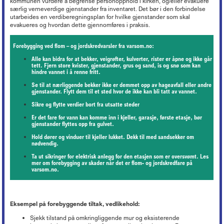
kommunen vurdere å begrense personopphold i kirken, og/eller evakuere
særlig verneverdige gjenstander fra inventaret. Det bør i den forbindelse
utarbeides en verdiberegningsplan for hvilke gjenstander som skal
evakueres og hvordan dette gjennomføres i praksis.
Forebygging ved flom – og jordskredvarsler fra varsom.no:
Alle kan bidra for at bekker, veigrøfter, kulverter, rister er åpne og ikke går
tett. Fjern store kvister, gjenstander, grus og sand, is og snø som kan
hindre vannet i å renne fritt.
Se til at nærliggende bekker ikke er demmet opp av hageavfall eller andre
gjenstander. Flytt dem til et sted hvor de ikke kan bli tatt av vannet.
Sikre og flytte verdier bort fra utsatte steder
Er det fare for vann kan komme inn i kjeller, garasje, første etasje, bør
gjenstander flyttes opp fra gulvet.
Hold dører og vinduer til kjeller lukket. Dekk til med sandsekker om
nødvendig.
Ta ut sikringer for elektrisk anlegg for den etasjen som er oversvømt. Les
mer om forebygging av skader når det er flom- og jordskredfare på
varsom.no.
Eksempel på forebyggende tiltak, vedlikehold:
Sjekk tilstand på omkringliggende mur og eksisterende