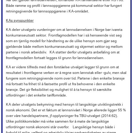
Både ramme og profil i lønnsoppgjørene på kommunal sektor har fungert
retningsgivende for lønnsoppgjørene i KA-området.
KAs synspunkter
KA deler utvalgets vurderinger om at lønnsdannelsen i Norge bør ivareta
konkurranseutsatt sektor. Frontfagmodellen har i så henseende vist seg
som en tjenlig modell for håndtering av de ulike hensyn som gjør seg
gjeldende både mellom konkurranseutsatt og skjermet sektor og mellom
partene i norsk arbeidsliv. KA støtter derfor utvalgets anbefaling om at
frontfagmodellen fortsatt legges til grunn for lønnsdannelsen.
KA er videre tilfreds med den forståelse utvalget legger til grunn om at
resultatet i frontfagene verken er å regne som lønnstak eller -gulv, men skal
fungere som retningsgivende norm over tid. Partene i den enkelte bransje
må fortsatt ha frihet til å fastsette profil ut fra behovene i den enkelte
bransje. Det gir fleksibilitet og mulighet til å ta hensyn til særskilte
utfordringer i det enkelte tariffområde.
KA deler utvalgets bekymring med hensyn til langsiktige utviklingstrekk i
norsk økonomi. Det er et faktum at lønnsnivået i Norge allerede ligger 55 %
over våre handelspartnere, jf opplysninger fra TBU-utvalget (2014:62).
Ulike politikkområder må virke sammen for å møte de langsiktige
utfordringer norsk økonomi står overfor. Langsiktige hensyn både i
forhold til miljø, velferd og arbeidsliv tilsier nødvendigheten av større