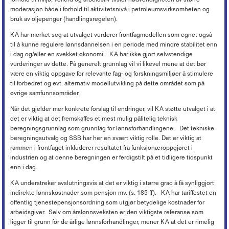
moderasjon både i forhold til aktivitetsnivå i petroleumsvirksomheten og
bruk av oljepenger (handlingsregelen).
KA har merket seg at utvalget vurderer frontfagmodellen som egnet også
til å kunne regulere lønnsdannelsen i en periode med mindre stabilitet enn
i dag og/eller en svekket økonomi. KA har ikke gjort selvstendige
vurderinger av dette. På generelt grunnlag vil vi likevel mene at det bør
være en viktig oppgave for relevante fag- og forskningsmiljøer å stimulere
til forbedret og evt. alternativ modellutvikling på dette området som på
øvrige samfunnsområder.
Når det gjelder mer konkrete forslag til endringer, vil KA støtte utvalget i at
det er viktig at det fremskaffes et mest mulig pålitelig teknisk
beregningsgrunnlag som grunnlag for lønnsforhandlingene. Det tekniske
beregningsutvalg og SSB har her en svært viktig rolle. Det er viktig at
rammen i frontfaget inkluderer resultatet fra funksjonæroppgjøret i
industrien og at denne beregningen er ferdigstilt på et tidligere tidspunkt
enn i dag.
KA understreker avslutningsvis at det er viktig i større grad å få synliggjort
indirekte lønnskostnader som pensjon mv. (s. 185 ff). KA har tariffestet en
offentlig tjenestepensjonsordning som utgjør betydelige kostnader for
arbeidsgiver. Selv om årslønnsveksten er den viktigste referanse som
ligger til grunn for de årlige lønnsforhandlinger, mener KA at det er rimelig