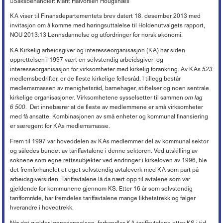
Saksbehandler: Marit Halvorsen Hougsnæs
Lederkonferansen
Kronikker og debattinnlegg
Hovedtariffavtalen - organisasjonsmedlemmer
Tariff 2022
Kirkekontrollen 2025
Døgnåpen beredskapstelefon
Økonomi
+
Ferie
Arbeidsveiledning (ABV)
Boka «Ledelse og organisering i kristne virksomheter»
Nyheter om KA
Sentrale særavtaler
KA viser til Finansdepartementets brev datert 18. desember 2013 med
Tariff 2021
Ordna eiendom
Beredskap i egen virksomhet
Oppfølging av sykefravær
Organisasjon og forvaltning
+
Trossamfunnslov og kirkeordning
Nyhetsbrev fra KA Lederakademi
invitasjon om å komme med høringsuttalelse til Holdenutvalgets rapport,
Lønnssystem på KA-sektoren
Tariff 2020
Endringer på kirkebygg
Brannsikring av kirker
Rett til redusert arbeidstid
Økonomiforskriften
NOU 2013:13 Lønnsdannelse og utfordringer for norsk økonomi.
Digitalisering
+
Lokal organisasjonsutvikling
Pensjonsordninger
Tariff 2019
Istandsetting av middelalderkirker i stein
Innbrudds- og tyverisikring
Avvikling av arbeidsforhold
God kommunal regnskapsskikk
Personvern
Strømming og kopiering
+
KAs digitaliseringsarbeid
KA Kirkelig arbeidsgiver og interesseorganisasjon (KA) har siden
Samarbeid og medbestemmelse
Tariff 2018
Kirkeinventar
Verdibergingsplan (restverdiredning)
Advarsel
Årsoppgjør, årsregnskap, årsberetning
Forsikringsordninger for arbeidsgivere
opprettelsen i 1997 vært en selvstendig arbeidsgiver- og
Frivillig digitaliseringsavgift
Barnehage
+
Tillitsvalgtordninger på KA-sektoren
Kopiering (Kopinor)
Tariff 2017
Energi og Enøk
Håndtering av naturfare
Nedbemanning og omorganisering
interesseorganisasjon for virksomheter med kirkelig forankring. Av KAs
523
Intro til merverdiavgift
Ansvarsforsikring og ulykkesforsikring
Gravplass
Opplæring og utvikling (OU)
Musikkfremføring (Tono)
Høringsuttalelser
+
Tariff 2016
Barnehage i KA
Eiendomsforhold
medlemsbedrifter, er de fleste kirkelige fellesråd. I tillegg består
Vurdering ved ledig stilling
Merverdiavgift i gravplassforvaltningen
Støtte til deltakelse på yrkesmesse
Kirkebygg
Lokale forhandlinger
Overføring av gudstjenester (strømming)
Tariff 2015
PBL-medlemskap gjennom KA
medlemsmassen av menighetsråd, barnehager, stiftelser og noen sentrale
Kurs og konferanser
Offentlige anskaffelser
Høringsuttalelser f.o.m. 2017
Arbeidstaker eller oppdragstaker?
Momskompensasjon
Støtteordninger for undervisningsansatte
Lønn, personal og regnskap
kirkelige organisasjoner. Virksomhetene sysselsetter til sammen
om lag
Tariffordliste
Digitale musikkrettigheter
Gamle tariffavtaler
Krav om eget rettssubjekt
Verktøy for tilstandsanalyse
Høringsuttalelser t.o.m. 2016
Nettbutikk
Seksuell trakassering og overgrep
Ti tips - økonomi i kirkelig fellesråd
6 500
. Det innebærer at de fleste av medlemmene er små virksomheter
«Stadig bedre»
Brukerforum og brukergrupper
Filmvisning i Den norske kirke
Barnehager og pensjon
Orgel
Varsling
med få ansatte. Kombinasjonen av små enheter og kommunal finansiering
Avtaler mellom kommunen og kirkelig fellesråd om tjenesteyting
Arkiv
Bruk av bilder
Inkluderende arbeidsliv i barnehager
Kirkebygg og identitet
er særegent for KAs medlemsmasse.
Reglementer
Offentlige anskaffelser
Mediehåndtering ved begravelser
Karttjenester
Frem til 1997 var hoveddelen av KAs medlemmer del av kommunal sektor
Planarbeid
Nettverk for kirkebyggforvaltere
og således bundet av tariffavtalene i denne sektoren. Ved utskilling av
Svindelforsøk
soknene som egne rettssubjekter ved endringer i kirkeloven av 1996, ble
Riksantikvarens tilskudd til konservering av kirkekunst
det fremforhandlet et eget selvstendig avtaleverk med KA som part på
arbeidsgiversiden. Tariffavtalene lå da nært opp til avtalene som var
gjeldende for kommunene gjennom KS. Etter 16 år som selvstendig
tariffområde, har fremdeles tariffavtalene mange likhetstrekk og følger
hverandre i hovedtrekk.
Når det gjelder lønnsdannelsen, forhandler KA tariffavtalene etter KS i tid.