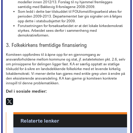
modeller innen 2012/13. Forslag til ny hjemmel fremlegges
samtidig med Bakkevig II-forslagene 2008-2009.
Som ledd i dette bør tilskuddet til FOU/omstillingsarbeid økes for
perioden 2009-2013. Departementet bør gis signaler om å følges
opp dette i statsbudsjettet for 2009.
Forutsetningen for forsøksarbeidet er at det lokale kirkedemokrati
styrkes. Arbeidet sees derfor i sammenheng med
demokratireformen.
3. Folkekirkens fremtidige finansiering
Komiteen oppfordres til å åpne opp for en gjennomgang av
ansvarsforholdene mellom kommune og stat, jf. avtaleteksten pkt. 2.6, selv
om prinsippene for delingen ligger fast. KA er særlig opptatt av statlige
tilskudd for å sikre en landsdekkende folkekirke med et levende kirkelig
lokaldemokrati. Vi mener dette kan gjøres med enkle grep uten å endre på
den eksisterende ansvarsdeling. KA kan gjerne gi komiteen konkrete
innspill til denne problematikken.
Del i sosiale medier:
Relaterte lenker