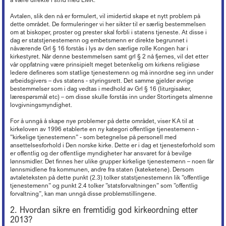
Avtalen, slik den nå er formulert, vil imidertid skape et nytt problem på
dette området. De formuleringer vi her sikter til er særlig bestemmelsen
om at biskoper, proster og prester skal forbli i statens tjeneste. At disse i
dag er statstjenestemenn og embetsmenn er direkte begrunnet i
nåværende Grl § 16 forstås i lys av den særlige rolle Kongen har i
kirkestyret. Når denne bestemmelsen samt grl § 2 nå fjernes, vil det etter
vår oppfatning være prinsipielt meget betenkelig om kirkens religiøse
ledere defineres som statlige tjenestemenn og må innordne seg inn under
arbeidsgivers – dvs statens - styringsrett. Det samme gjelder øvrige
bestemmelser som i dag vedtas i medhold av Grl § 16 (liturgisaker,
lærespørsmål etc) – om disse skulle forstås inn under Stortingets almenne
lovgivningsmyndighet.
For å unngå å skape nye problemer på dette området, viser KA til at
kirkeloven av 1996 etablerte en ny kategori offentlige tjenestemenn -
”kirkelige tjenestemenn” - som betegnelse på personell med
ansettelsesforhold i Den norske kirke. Dette er i dag et tjenesteforhold som
er offentlig og der offentlige myndigheter har ansvaret for å bevilge
lønnsmidler. Det finnes her ulike grupper kirkelige tjenestemenn – noen får
lønnsmidlene fra kommunen, andre fra staten (kateketene). Dersom
avtaleteksten på dette punkt (2.3) tolker statstjenestemenn lik ”offentlige
tjenestemenn” og punkt 2.4 tolker ”statsforvaltningen” som ”offentlig
forvaltning”, kan man unngå disse problemstillingene.
2. Hvordan sikre en fremtidig god kirkeordning etter
2013?