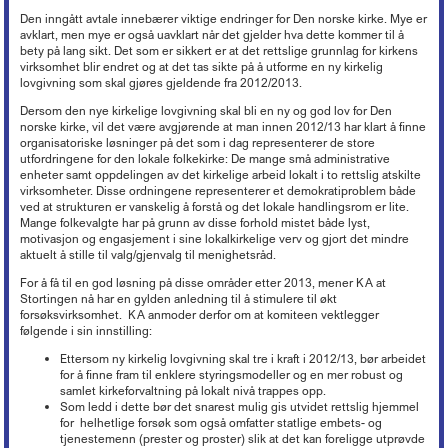
Den inngått avtale innebærer viktige endringer for Den norske kirke. Mye er
avklart, men mye er også uavklart når det gjelder hva dette kommer til å
bety på lang sikt. Det som er sikkert er at det rettslige grunnlag for kirkens
virksomhet blir endret og at det tas sikte på å utforme en ny kirkelig
lovgivning som skal gjøres gjeldende fra 2012/2013.
Dersom den nye kirkelige lovgivning skal bli en ny og god lov for Den
norske kirke, vil det være avgjørende at man innen 2012/13 har klart å finne
organisatoriske løsninger på det som i dag representerer de store
utfordringene for den lokale folkekirke: De mange små administrative
enheter samt oppdelingen av det kirkelige arbeid lokalt i to rettslig atskilte
virksomheter. Disse ordningene representerer et demokratiproblem både
ved at strukturen er vanskelig å forstå og det lokale handlingsrom er lite.
Mange folkevalgte har på grunn av disse forhold mistet både lyst,
motivasjon og engasjement i sine lokalkirkelige verv og gjort det mindre
aktuelt å stille til valg/gjenvalg til menighetsråd.
For å få til en god løsning på disse områder etter 2013, mener KA at
Stortingen nå har en gylden anledning til å stimulere til økt
forsøksvirksomhet. KA anmoder derfor om at komiteen vektlegger
følgende i sin innstilling:
Ettersom ny kirkelig lovgivning skal tre i kraft i 2012/13, bør arbeidet
for å finne fram til enklere styringsmodeller og en mer robust og
samlet kirkeforvaltning på lokalt nivå trappes opp.
Som ledd i dette bør det snarest mulig gis utvidet rettslig hjemmel
for helhetlige forsøk som også omfatter statlige embets- og
tjenestemenn (prester og proster) slik at det kan foreligge utprøvde