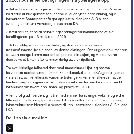
Lederkonferansen
Kronikker og debattinnlegg
Hovedtariffavtalen - organisasjonsmedlemmer
Tariff 2022
Kirkekontrollen 2025
Døgnåpen beredskapstelefon
Økonomi
+
Ferie
Arbeidsveiledning (ABV)
Boka «Ledelse og organisering i kristne virksomheter»
Nyheter om KA
Sentrale særavtaler
– Det er bra at regjeringen vil gi kommunene økt handlingsrom. Vi håper
Tariff 2021
Ordna eiendom
Beredskap i egen virksomhet
Oppfølging av sykefravær
Organisasjon og forvaltning
+
Trossamfunnslov og kirkeordning
imidlertid at budsjettforhandlingene vil gi en ytterligere økning, og vi
Nyhetsbrev fra KA Lederakademi
Lønnssystem på KA-sektoren
Tariff 2020
Endringer på kirkebygg
Brannsikring av kirker
forventer at Senterpartiet følger opp dette, sier Jens A. Bjelland,
Rett til redusert arbeidstid
Økonomiforskriften
Digitalisering
+
Lokal organisasjonsutvikling
Pensjonsordninger
avdelingsdirektør i Hovedorganisasjonen KA.
Tariff 2019
Istandsetting av middelalderkirker i stein
Innbrudds- og tyverisikring
Avvikling av arbeidsforhold
God kommunal regnskapsskikk
Personvern
Strømming og kopiering
+
KAs digitaliseringsarbeid
Samarbeid og medbestemmelse
Tariff 2018
Justert for utgiftene til befolkningsendringer får kommunene et økt
Kirkeinventar
Verdibergingsplan (restverdiredning)
Advarsel
Årsoppgjør, årsregnskap, årsberetning
Forsikringsordninger for arbeidsgivere
Frivillig digitaliseringsavgift
handlingsrom på 1,3 milliarder i 2026.
Barnehage
+
Tillitsvalgtordninger på KA-sektoren
Kopiering (Kopinor)
Tariff 2017
Energi og Enøk
Håndtering av naturfare
Nedbemanning og omorganisering
Intro til merverdiavgift
Ansvarsforsikring og ulykkesforsikring
Gravplass
Opplæring og utvikling (OU)
Musikkfremføring (Tono)
– Det er viktig at Den norske kirke, og dermed også de andre
Høringsuttalelser
+
Tariff 2016
Barnehage i KA
Eiendomsforhold
Vurdering ved ledig stilling
Merverdiavgift i gravplassforvaltningen
trossamfunnene, får sin andel av denne økningen. Det er godt dokumentert
Støtte til deltakelse på yrkesmesse
Kirkebygg
Lokale forhandlinger
Overføring av gudstjenester (strømming)
Tariff 2015
PBL-medlemskap gjennom KA
Kurs og konferanser
Offentlige anskaffelser
Høringsuttalelser f.o.m. 2017
at svært mange kommuner er i en presset situasjon, og vi observerer
Arbeidstaker eller oppdragstaker?
Momskompensasjon
Støtteordninger for undervisningsansatte
Lønn, personal og regnskap
Tariffordliste
Digitale musikkrettigheter
dessverre at kirken ofte kommer dårlig ut, sier Bjelland.
Gamle tariffavtaler
Krav om eget rettssubjekt
Verktøy for tilstandsanalyse
Høringsuttalelser t.o.m. 2016
Nettbutikk
Seksuell trakassering og overgrep
Ti tips - økonomi i kirkelig fellesråd
«Stadig bedre»
Brukerforum og brukergrupper
Filmvisning i Den norske kirke
Barnehager og pensjon
Tre av ti kirkelige fellesråd drev med underskudd i fjor, og nesten
Orgel
Varsling
Avtaler mellom kommunen og kirkelig fellesråd om tjenesteyting
Arkiv
halvparten nedbemannet i 2024. En undersøkelse som KA gjorde i januar
Bruk av bilder
Inkluderende arbeidsliv i barnehager
Kirkebygg og identitet
Reglementer
viste at ett av fire fellesråd vurderte å stenge kirker eller allerede hadde
Offentlige anskaffelser
Mediehåndtering ved begravelser
bestemt seg for å gjøre dette. Tilskuddsveksten fra norske kommuner til
Karttjenester
Planarbeid
lokalkirken var lavere enn lønns- og prisvekst i 2024.
Nettverk for kirkebyggforvaltere
Svindelforsøk
– I en urolig tid i verden, gir våre medlemmer barn, unge, voksne og eldre
Riksantikvarens tilskudd til konservering av kirkekunst
tilhørighet i fellesskap på tvers av det som skiller. Det gir en verdimessig
infrastruktur som bidrar til å bevare tilliten i samfunnet, sier Jens A. Bjelland
i KA.
Del i sosiale medier: