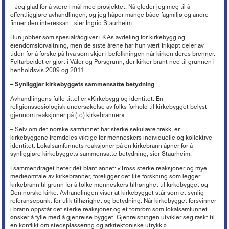
Lederkonferansen
Kronikker og debattinnlegg
Hovedtariffavtalen - organisasjonsmedlemmer
Tariff 2022
Kirkekontrollen 2025
– Jeg glad for å være i mål med prosjektet. Nå gleder jeg meg til å
Døgnåpen beredskapstelefon
Økonomi
+
Ferie
Arbeidsveiledning (ABV)
Boka «Ledelse og organisering i kristne virksomheter»
Nyheter om KA
Sentrale særavtaler
offentliggjøre avhandlingen, og jeg håper mange både fagmiljø og andre
Tariff 2021
Ordna eiendom
Beredskap i egen virksomhet
Oppfølging av sykefravær
Organisasjon og forvaltning
+
Trossamfunnslov og kirkeordning
finner den interessant, sier Ingrid Staurheim.
Nyhetsbrev fra KA Lederakademi
Lønnssystem på KA-sektoren
Tariff 2020
Endringer på kirkebygg
Brannsikring av kirker
Rett til redusert arbeidstid
Økonomiforskriften
Digitalisering
+
Lokal organisasjonsutvikling
Hun jobber som spesialrådgiver i KAs avdeling for kirkebygg og
Pensjonsordninger
Tariff 2019
Istandsetting av middelalderkirker i stein
Innbrudds- og tyverisikring
Avvikling av arbeidsforhold
eiendomsforvaltning, men de siste årene har hun vært frikjøpt deler av
God kommunal regnskapsskikk
Personvern
Strømming og kopiering
+
KAs digitaliseringsarbeid
Samarbeid og medbestemmelse
Tariff 2018
tiden for å forske på hva som skjer i befolkningen når kirken deres brenner.
Kirkeinventar
Verdibergingsplan (restverdiredning)
Advarsel
Årsoppgjør, årsregnskap, årsberetning
Forsikringsordninger for arbeidsgivere
Feltarbeidet er gjort i Våler og Porsgrunn, der kirker brant ned til grunnen i
Frivillig digitaliseringsavgift
Barnehage
+
Tillitsvalgtordninger på KA-sektoren
Kopiering (Kopinor)
Tariff 2017
Energi og Enøk
Håndtering av naturfare
Nedbemanning og omorganisering
henholdsvis 2009 og 2011.
Intro til merverdiavgift
Ansvarsforsikring og ulykkesforsikring
Gravplass
Opplæring og utvikling (OU)
Musikkfremføring (Tono)
Høringsuttalelser
+
Tariff 2016
Barnehage i KA
Eiendomsforhold
Vurdering ved ledig stilling
Merverdiavgift i gravplassforvaltningen
– Synliggjør kirkebyggets sammensatte betydning
Støtte til deltakelse på yrkesmesse
Kirkebygg
Lokale forhandlinger
Overføring av gudstjenester (strømming)
Tariff 2015
PBL-medlemskap gjennom KA
Kurs og konferanser
Offentlige anskaffelser
Høringsuttalelser f.o.m. 2017
Arbeidstaker eller oppdragstaker?
Momskompensasjon
Støtteordninger for undervisningsansatte
Avhandlingens fulle tittel er «Kirkebygg og identitet. En
Lønn, personal og regnskap
Tariffordliste
Digitale musikkrettigheter
Gamle tariffavtaler
Krav om eget rettssubjekt
Verktøy for tilstandsanalyse
Høringsuttalelser t.o.m. 2016
Nettbutikk
Seksuell trakassering og overgrep
religionssosiologisk undersøkelse av folks forhold til kirkebygget belyst
Ti tips - økonomi i kirkelig fellesråd
«Stadig bedre»
Brukerforum og brukergrupper
Filmvisning i Den norske kirke
Barnehager og pensjon
gjennom reaksjoner på (to) kirkebranner».
Orgel
Varsling
Avtaler mellom kommunen og kirkelig fellesråd om tjenesteyting
Arkiv
Bruk av bilder
Inkluderende arbeidsliv i barnehager
Kirkebygg og identitet
– Selv om det norske samfunnet har sterke sekulære trekk, er
Reglementer
Offentlige anskaffelser
Mediehåndtering ved begravelser
kirkebyggene fremdeles viktige for menneskers individuelle og kollektive
Karttjenester
Planarbeid
identitet. Lokalsamfunnets reaksjoner på en kirkebrann åpner for å
Nettverk for kirkebyggforvaltere
synliggjøre kirkebyggets sammensatte betydning, sier Staurheim.
Svindelforsøk
Riksantikvarens tilskudd til konservering av kirkekunst
I sammendraget heter det blant annet: «Tross sterke reaksjoner og mye
medieomtale av kirkebranner, foreligger det lite forskning som legger
kirkebrann til grunn for å tolke menneskers tilhørighet til kirkebygget og
Den norske kirke. Avhandlingen viser at kirkebygget står som et synlig
referansepunkt for ulik tilhørighet og betydning. Når kirkebygget forsvinner
i brann oppstår det sterke reaksjoner og et tomrom som lokalsamfunnet
ønsker å fylle med å gjenreise bygget. Gjenreisningen utvikler seg raskt til
en konflikt om stedsplassering og arkitektoniske utrykk.»