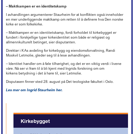
– Maktkampen er en identitetskamp
I avhandlingen argumenterer Staurheim for at konflikten også inneholder
en mer underliggende maktkamp om retten til å definere hva Den norske
kirke er som folkekirke.
– Maktkampen er en identitetskamp, fordi forholdet til kirkebygget er
fundert i forskjellige typer kirkeidentitet som både er religiøst og
allmennkulturelt betinget, sier disputanten.
Direktør i KAs avdeling for kirkebygg og eiendomsforvaltning, Randi
Moskvil Letmolie, gleder seg til å lese avhandlingen.
–
Identitet handler om å føle tilhørighet, og det er en viktig verdi i livene
våre. Nå ser vi fram til å bli kjent med Ingrids forskning om om
kirkens betydning i det å høre til, sier Letmolie.
Disputasen finner sted 28. august på Det teologiske fakultet i Oslo.
Les mer om Ingrid Staurheim her.
Kirkebygget