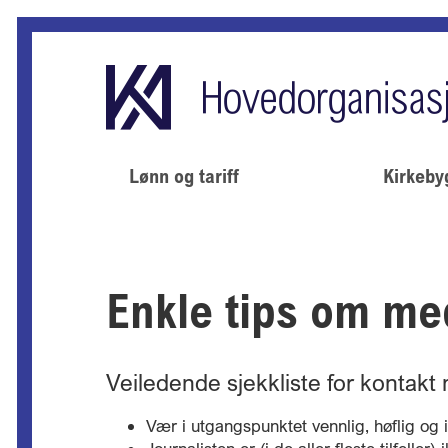
Lønn og tariff
Kirkeby
Enkle tips om me
Veiledende sjekkliste for kontakt 
Vær i utgangspunktet vennlig, høflig o