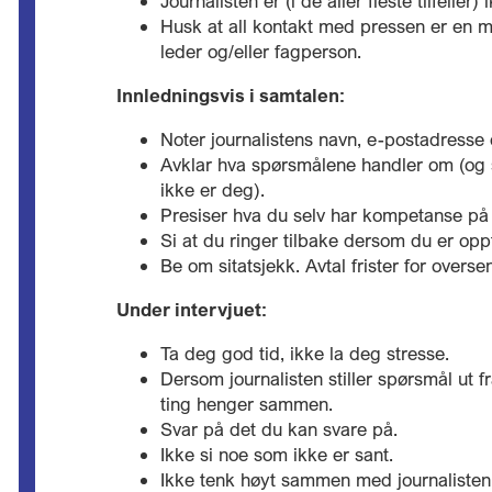
Journalisten er (i de aller fleste tilfelle
Husk at all kontakt med pressen er en m
leder og/eller fagperson.
Innledningsvis i samtalen:
Noter journalistens navn, e-postadress
Avklar hva spørsmålene handler om (og s
ikke er deg).
Presiser hva du selv har kompetanse på e
Si at du ringer tilbake dersom du er oppta
Be om sitatsjekk. Avtal frister for overs
Under intervjuet:
Ta deg god tid, ikke la deg stresse.
Dersom journalisten stiller spørsmål ut f
ting henger sammen.
Svar på det du kan svare på.
Ikke si noe som ikke er sant.
Ikke tenk høyt sammen med journaliste