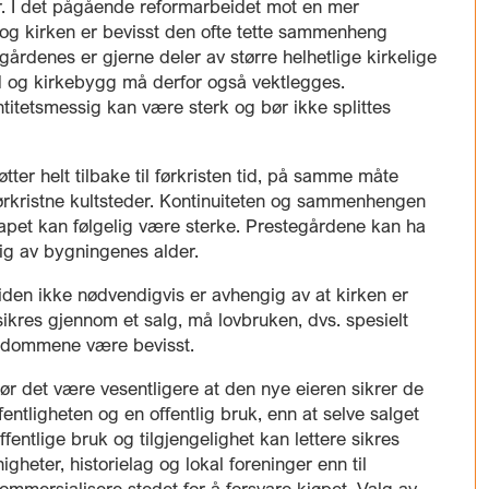
fellesråd om tjenesteyting
. I det pågående reformarbeidet mot en mer
Inkluderende arbeidsliv i barnehager
Mediehåndtering ved begravelser
n og kirken er bevisst den ofte tette sammenheng
Karttjenester
Offentlige anskaffelser
gårdenes er gjerne deler av større helhetlige kirkelige
Nettverk for kirkebyggforvaltere
Planarbeid
ård og kirkebygg må derfor også vektlegges.
Riksantikvarens tilskudd til konservering av
Svindelforsøk
itetsmessig kan være sterk og bør ikke splittes
kirkekunst
øtter helt tilbake til førkristen tid, på samme måte
 førkristne kultsteder. Kontinuiteten og sammenhengen
apet kan følgelig være sterke. Prestegårdene kan ha
gig av bygningenes alder.
mtiden ikke nødvendigvis er avhengig av at kirken er
ikres gjennom et salg, må lovbruken, dvs. spesielt
eiendommene være bevisst.
ør det være vesentligere at den nye eieren sikrer de
ffentligheten og en offentlig bruk, enn at selve salget
fentlige bruk og tilgjengelighet kan lettere sikres
gheter, historielag og lokal foreninger enn til
mersialisere stedet for å forsvare kjøpet. Valg av