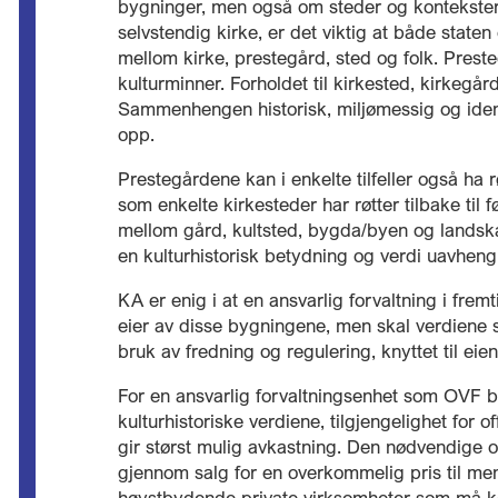
bygninger, men også om steder og kontekster
selvstendig kirke, er det viktig at både state
mellom kirke, prestegård, sted og folk. Preste
kulturminner. Forholdet til kirkested, kirkeg
Sammenhengen historisk, miljømessig og ident
opp.
Prestegårdene kan i enkelte tilfeller også ha r
som enkelte kirkesteder har røtter tilbake til
mellom gård, kultsted, bygda/byen og landsk
en kulturhistorisk betydning og verdi uavhen
KA er enig i at en ansvarlig forvaltning i fre
eier av disse bygningene, men skal verdiene s
bruk av fredning og regulering, knyttet til 
For en ansvarlig forvaltningsenhet som OVF b
kulturhistoriske verdiene, tilgjengelighet for o
gir størst mulig avkastning. Den nødvendige of
gjennom salg for en overkommelig pris til meni
høystbydende private virksomheter som må kom